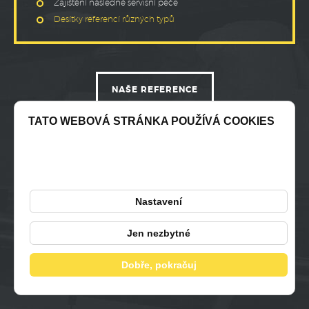
Zajištění následné servisní péče
Desítky referencí různých typů
NAŠE REFERENCE
TATO WEBOVÁ STRÁNKA POUŽÍVÁ COOKIES
POTŘEBUJETE PORADIT?
I drobečky vzniklé z cookies, když je přejede
kamion, nám pomohou. Povolíte nám je?
NEZÁVAZNÁ POPTÁVKA
Nastavení
Jen nezbytné
Dobře, pokračuj