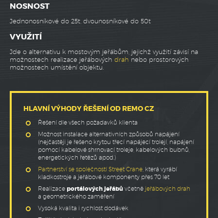
NOSNOST
REKONSTRUKCE STÁVAJÍCÍCH JEŘÁBŮ
Jednonosníkové do 25t, dvounosníkové do 50t
VYUŽITÍ
Jde o alternativu k mostovým jeřábům, jejichž využití závisí na
možnostech realizace jeřábových
drah
nebo prostorových
možnostech umístění objektu.
HLAVNÍ VÝHODY ŘEŠENÍ OD REMO CZ
Řešení dle všech požadavků klienta
Možnost instalace alternativních způsobů napájení
(nejčastěji je řešeno krytou třecí napájecí trolejí, napájení
pomocí kabelové shrnovací troleje, kabelových bubnů,
energetických řetězů apod.)
Partnerství se společností Street Crane
, která vyrábí
kladkostroje a jeřábové komponenty přes 70 let
Realizace
portálových jeřábů
včetně
jeřábových drah
a geometrického zaměření
Vysoká kvalita i rychlost dodávek