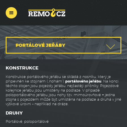
REMO
CZ
PORTÁLOVÉ JEŘÁBY
MOSTOVÉ JEŘÁBY
KONSTRUKCE
SLOUPOVÉ JEŘÁBY
Konstrukce portálového jeřábu se skládá z nosníku, který je
připevněn ke stojinám („nohám“)
portálového jeřábu
. Na konci
těchto stojen jsou pojezdy jeřábu, nejčastěji příčníky. Pojezdové
SPECIÁLNÍ ZDVIHADLA
kolejnice jeřábu jsou umístěny na podlaze. V případě
poloportálového jeřábu jsou nohy tzv. mimoúrovňové = jedna
stojna s pojezdem může být umístěna na podlaze a druhá v jiné
JEŘÁBOVÉ DRÁHY
výškové úrovni – například na dráze.
DRUHY
KLADKOSTROJE STREET CRANE
Portálové, poloportálové