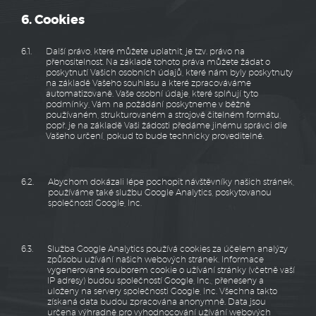
6. Cookies
6.1.
Další právo, které můžete uplatnit, je tzv. právo na
přenositelnost. Na základě tohoto práva můžete žádat o
poskytnutí Vašich osobních údajů, které nám byly poskytnuty
na základě Vašeho souhlasu a které zpracováváme
automatizovaně. Vaše osobní údaje, které splňují tyto
podmínky, Vám na požádání poskytneme v běžně
používaném, strukturovaném a strojově čitelném formátu,
popř. je na základě Vaši žádosti předáme jinému správci dle
Vašeho určení, pokud to bude technicky proveditelné.
6.2.
Abychom dokázali lépe pochopit návštěvníky našich stránek,
používáme také službu Google Analytics, poskytovanou
společností Google, Inc.
6.3.
Služba Google Analytics používá cookies za účelem analýzy
způsobu užívání našich webových stránek. Informace
vygenerované souborem cookie o užívání stránky (včetně vaší
IP adresy) budou společností Google, Inc., přeneseny a
uloženy na servery společnosti Google, Inc. Všechna takto
získaná data budou zpracována anonymně. Data jsou
určena výhradně pro vyhodnocování užívání webových