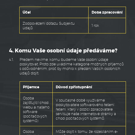
Účel
Doba zpracování
Zodpovězení dotazu Subjektu
1 rok
údajů
4. Komu Vaše osobní údaje předáváme?
4.1.
Předem nevíme, komu budeme Vaše osobní údaje
poskytovat. Proto zde uvádíme kategorie možných příjemců
s odůvodněním, proč by mohlo k předání Vašich osobních
údajů dojít:
Příjemce
Důvod zpřístupnění
Osoba
V současné době využíváme
zajišťující chod
poskytovatele softwarového řešení
webu a našeho
řešení, který v pozici zpracovatele
software
servisuje naše internetové stránky a
(počítačových
chod počítačových systémů.
systémů)
Osoba
Může dojít k tomu, že rozesíláním e-