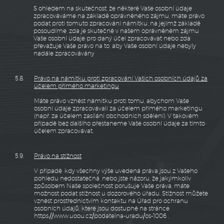
S ohledem na skutečnost, že některé Vaše osobní údaje
zpracováváme na základě oprávněného zájmu, máte právo
podat proti tomuto zpracování námitku, na jejímž základě
posoudíme, zda je skutečně v našem oprávněném zájmu
Vaše osobní údaje pro daný účel zpracovávat nebo zda
převažuje Vaše právo na to, aby Vaše osobní údaje nebyly
nadále zpracovávány
5.8.
Právo na námitku proti zpracování Vašich osobních údajů za
účelem přímého marketingu
Máte právo vznést námitku proti tomu, abychom Vaše
osobní údaje zpracovávali za účelem přímého marketingu
(např. za účelem zasílání obchodních sdělení). V takovém
případě bez dalšího přestaneme Vaše osobní údaje za tímto
účelem zpracovávat.
5.9.
Právo na stížnost
V případě, kdy všechny výše uvedená práva jsou z Vašeho
pohledu nedostatečná, nebo jste názoru, že jakýmkoliv
způsobem Naše společnost porušuje Vaše práva, máte
možnost podat stížnost u dozorového úřadu. Stížnost můžete
vznést prostřednictvím kontaktu na Úřad pro ochranu
osobních údajů, které jsou dostupné na stránce
https://www.uoou.cz/podatelna-uradu/os-1006
.