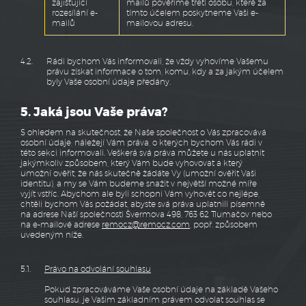
zajišťující
mailů pověříme třetí osobu, které za
rozesílání e-
tímto účelem poskytneme Vaši e-
mailů
mailovou adresu.
4.2.
Rádi bychom Vás informovali, že vždy vyhovíme Vašemu
právu získat informace o tom, komu, kdy a za jakým účelem
byly Vaše osobní údaje předány.
5. Jaká jsou Vaše práva?
S ohledem na skutečnost, že Naše společnost o Vás zpracovává
osobní údaje, náležejí Vám práva, o kterých bychom Vás rádi v
této sekci informovali. Veškerá svá práva můžete u nás uplatnit
jakýmkoliv způsobem, který Vám bude vyhovovat a který
umožní ověřit, že nás skutečně žádáte Vy (umožní ověřit Vaši
identitu), a my se Vám budeme snažit v největší možné míře
vyjít vstříc. Abychom ale byli schopni Vám vyhovět co nejlépe,
chtěli bychom Vás požádat, abyste svá práva uplatnili písemně
na adrese Naší společnosti Švermova 498, 763 62 Tlumačov nebo
na e-mailové adrese
remocz@remocz.com
, popř. způsobem
uvedeným níže.
5.1.
Právo na odvolání souhlasu
Pokud zpracováváme Vaše osobní údaje na základě Vašeho
souhlasu, je Vašim základním právem odvolat souhlas se