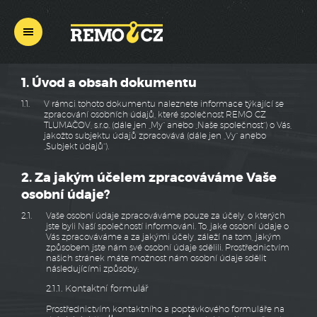
REMO
CZ
1. Úvod a obsah dokumentu
1.1.
V rámci tohoto dokumentu naleznete informace týkající se
zpracování osobních údajů, které společnost REMO CZ
TLUMAČOV, s.r.o. (dále jen „My“ anebo „Naše společnost“) o Vás,
jakožto subjektu údajů zpracovává (dále jen „Vy“ anebo
„Subjekt údajů“).
2. Za jakým účelem zpracováváme Vaše
osobní údaje?
2.1.
Vaše osobní údaje zpracováváme pouze za účely, o kterých
jste byli Naší společností informováni. To, jaké osobní údaje o
Vás zpracováváme a za jakými účely, záleží na tom, jakým
způsobem jste nám své osobní údaje sdělili. Prostřednictvím
našich stránek máte možnost nám osobní údaje sdělit
následujícími způsoby:
2.1.1. Kontaktní formulář
Prostřednictvím kontaktního a poptávkového formuláře na