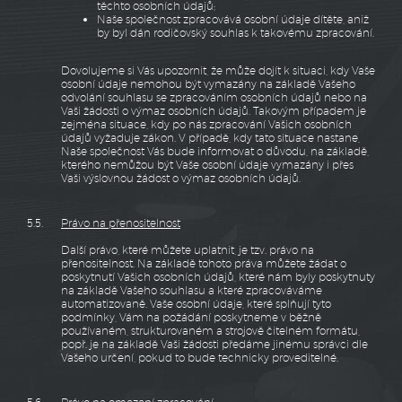
těchto osobních údajů;
Naše společnost zpracovává osobní údaje dítěte, aniž
by byl dán rodičovský souhlas k takovému zpracování.
Dovolujeme si Vás upozornit, že může dojít k situaci, kdy Vaše
osobní údaje nemohou být vymazány na základě Vašeho
odvolání souhlasu se zpracováním osobních údajů nebo na
Vaši žádosti o výmaz osobních údajů. Takovým případem je
zejména situace, kdy po nás zpracování Vašich osobních
údajů vyžaduje zákon. V případě, kdy tato situace nastane,
Naše společnost Vás bude informovat o důvodu, na základě,
kterého nemůžou být Vaše osobní údaje vymazány i přes
Vaši výslovnou žádost o výmaz osobních údajů.
5.5.
Právo na přenositelnost
Další právo, které můžete uplatnit, je tzv. právo na
přenositelnost. Na základě tohoto práva můžete žádat o
poskytnutí Vašich osobních údajů, které nám byly poskytnuty
na základě Vašeho souhlasu a které zpracováváme
automatizovaně. Vaše osobní údaje, které splňují tyto
podmínky, Vám na požádání poskytneme v běžně
používaném, strukturovaném a strojově čitelném formátu,
popř. je na základě Vaši žádosti předáme jinému správci dle
Vašeho určení, pokud to bude technicky proveditelné.