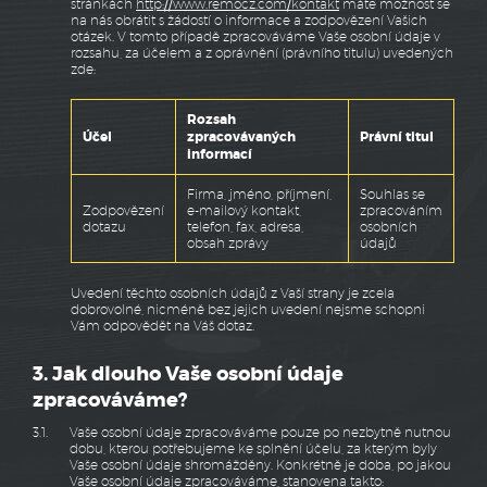
stránkách
http://www.remocz.com/kontakt
máte možnost se
na nás obrátit s žádostí o informace a zodpovězení Vašich
otázek. V tomto případě zpracováváme Vaše osobní údaje v
rozsahu, za účelem a z oprávnění (právního titulu) uvedených
zde:
Rozsah
Účel
zpracovávaných
Právní titul
informací
Firma, jméno, příjmení,
Souhlas se
Zodpovězení
e-mailový kontakt,
zpracováním
dotazu
telefon, fax, adresa,
osobních
obsah zprávy
údajů
Uvedení těchto osobních údajů z Vaší strany je zcela
dobrovolné, nicméně bez jejich uvedení nejsme schopni
Vám odpovědět na Váš dotaz.
3. Jak dlouho Vaše osobní údaje
zpracováváme?
3.1.
Vaše osobní údaje zpracováváme pouze po nezbytně nutnou
dobu, kterou potřebujeme ke splnění účelu, za kterým byly
Vaše osobní údaje shromážděny. Konkrétně je doba, po jakou
Vaše osobní údaje zpracováváme, stanovena takto: