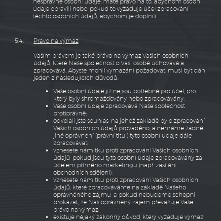
nesprávné osobní údaje, máte právo na to, abychom osobní
údaje opravili nebo, pokud to vyžaduje účel zpracování
těchto osobních údajů, abychom je doplnili.
5.4.
Právo na výmaz
Vaším právem je také právo na výmaz Vašich osobních
údajů, které Naše společnost o Vaší osobě uchovává a
zpracovává. Abyste mohli vymazání požadovat, musí být dán
jeden z následujících důvodů:
Vaše osobní údaje již nejsou potřebné pro účel, pro
který byly shromažďovány nebo zpracovávány;
Vaše osobní údaje zpracovává Naše společnost
protiprávně;
odvolali jste souhlas, na jehož základě bylo zpracování
Vašich osobních údajů prováděno, a nemáme žádné
jiné oprávnění (právní titul) tyto osobní údaje dále
zpracovávat;
vznesete námitku proti zpracování Vašich osobních
údajů, pokud jsou tyto osobní údaje zpracovávány za
účelem přímého marketingu (např. zasílání
obchodních sdělení);
vznesete námitku proti zpracování Vašich osobních
údajů, které zpracováváme na základě Našeho
oprávněného zájmu, a pokud nebudeme schopni
prokázat, že Náš oprávněný zájem převažuje Vaše
právo na výmaz;
existuje nějaký zákonný důvod, který vyžaduje výmaz