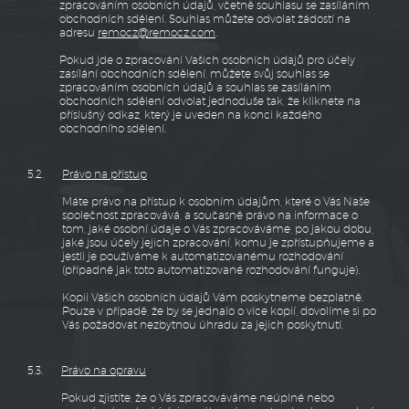
zpracováním osobních údajů, včetně souhlasu se zasíláním
obchodních sdělení. Souhlas můžete odvolat žádostí na
adresu
remocz@remocz.com
.
Pokud jde o zpracování Vašich osobních údajů pro účely
zasílání obchodních sdělení, můžete svůj souhlas se
zpracováním osobních údajů a souhlas se zasíláním
obchodních sdělení odvolat jednoduše tak, že kliknete na
příslušný odkaz, který je uveden na konci každého
obchodního sdělení.
5.2.
Právo na přístup
Máte právo na přístup k osobním údajům, které o Vás Naše
společnost zpracovává, a současně právo na informace o
tom, jaké osobní údaje o Vás zpracováváme, po jakou dobu,
jaké jsou účely jejich zpracování, komu je zpřístupňujeme a
jestli je používáme k automatizovanému rozhodování
(případně jak toto automatizované rozhodování funguje).
Kopii Vašich osobních údajů Vám poskytneme bezplatně.
Pouze v případě, že by se jednalo o více kopií, dovolíme si po
Vás požadovat nezbytnou úhradu za jejich poskytnutí.
5.3.
Právo na opravu
Pokud zjistíte, že o Vás zpracováváme neúplné nebo