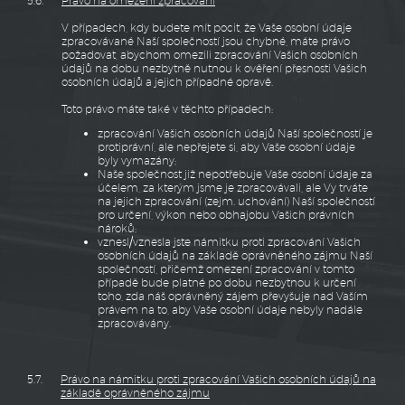
5.6.
Právo na omezení zpracování
V případech, kdy budete mít pocit, že Vaše osobní údaje
zpracovávané Naší společností jsou chybné, máte právo
požadovat, abychom omezili zpracování Vašich osobních
údajů na dobu nezbytně nutnou k ověření přesnosti Vašich
osobních údajů a jejich případné opravě.
Toto právo máte také v těchto případech:
zpracování Vašich osobních údajů Naší společností je
protiprávní, ale nepřejete si, aby Vaše osobní údaje
byly vymazány;
Naše společnost již nepotřebuje Vaše osobní údaje za
účelem, za kterým jsme je zpracovávali, ale Vy trváte
na jejich zpracování (zejm. uchování) Naší společností
pro určení, výkon nebo obhajobu Vašich právních
nároků;
vznesl/vznesla jste námitku proti zpracování Vašich
osobních údajů na základě oprávněného zájmu Naší
společností, přičemž omezení zpracování v tomto
případě bude platné po dobu nezbytnou k určení
toho, zda náš oprávněný zájem převyšuje nad Vaším
právem na to, aby Vaše osobní údaje nebyly nadále
zpracovávány.
5.7.
Právo na námitku proti zpracování Vašich osobních údajů na
základě oprávněného zájmu