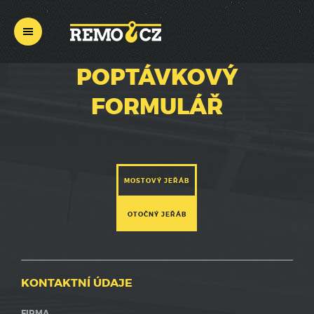
REMO
CZ
POPTÁVKOVÝ
FORMULÁŘ
MOSTOVÝ JEŘÁB
OTOČNÝ JEŘÁB
KONTAKTNÍ ÚDAJE
FIRMA